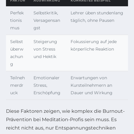
FAKTOR
AUSWIRKUNG
KONKRETES BEISPIEL
Perfek
Selbstkritik,
Lehrer üben stundenlang
tionis
Versagensan
täglich, ohne Pausen
mus
gst
Selbst
Steigerung
Fokussierung auf jede
überw
von Stress
körperliche Reaktion
achun
und Hektik
g
Teilneh
Emotionaler
Erwartungen von
merdr
Stress,
Kursteilnehmern an
uck
Erschöpfung
Dauer und Wirkung
Diese Faktoren zeigen, wie komplex die Burnout-
Prävention bei Meditation-Profis sein muss. Es
reicht nicht aus, nur Entspannungstechniken