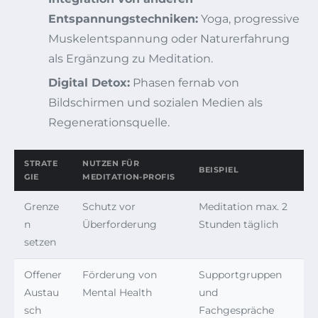
Entspannungstechniken:
Yoga, progressive
Muskelentspannung oder Naturerfahrung
als Ergänzung zu Meditation.
Digital Detox:
Phasen fernab von
Bildschirmen und sozialen Medien als
Regenerationsquelle.
STRATE
NUTZEN FÜR
BEISPIEL
GIE
MEDITATION-PROFIS
Grenze
Schutz vor
Meditation max. 2
n
Überforderung
Stunden täglich
setzen
Offener
Förderung von
Supportgruppen
Austau
Mental Health
und
sch
Fachgespräche