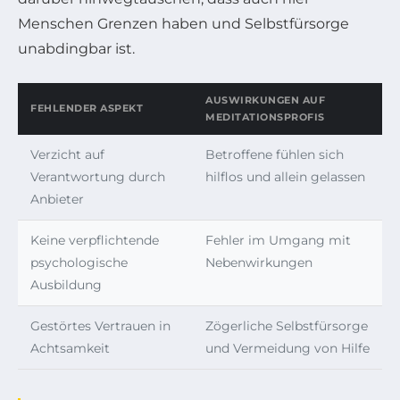
Menschen Grenzen haben und Selbstfürsorge
unabdingbar ist.
AUSWIRKUNGEN AUF
FEHLENDER ASPEKT
MEDITATIONSPROFIS
Verzicht auf
Betroffene fühlen sich
Verantwortung durch
hilflos und allein gelassen
Anbieter
Keine verpflichtende
Fehler im Umgang mit
psychologische
Nebenwirkungen
Ausbildung
Gestörtes Vertrauen in
Zögerliche Selbstfürsorge
Achtsamkeit
und Vermeidung von Hilfe