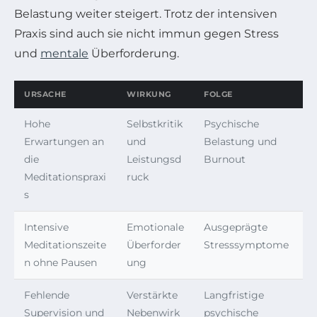
Belastung weiter steigert. Trotz der intensiven
Praxis sind auch sie nicht immun gegen Stress
und
mentale
Überforderung.
URSACHE
WIRKUNG
FOLGE
Hohe
Selbstkritik
Psychische
Erwartungen an
und
Belastung und
die
Leistungsd
Burnout
Meditationspraxi
ruck
s
Intensive
Emotionale
Ausgeprägte
Meditationszeite
Überforder
Stresssymptome
n ohne Pausen
ung
Fehlende
Verstärkte
Langfristige
Supervision und
Nebenwirk
psychische