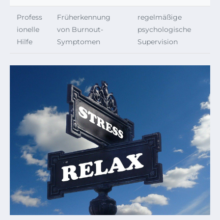
Profess
Früherkennung
regelmäßige
ionelle
von Burnout-
psychologische
Hilfe
Symptomen
Supervision