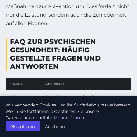
Maßnahmen zur Prävention um. Dies fördert nicht
nur die Leistung, sondern auch die Zufriedenheit
auf allen Ebenen.
FAQ ZUR PSYCHISCHEN
GESUNDHEIT: HÄUFIG
GESTELLTE FRAGEN UND
ANTWORTEN
FRAGE
ANTWORT
Was sind
Schlafstörungen, Erschöpfung,
erste
Reizbarkeit, sozialer Rückzug und
Wir verwenden Cookies, um Ihr Surferlebnis zu verbessern.
Wenn Sie fortfahren, akzeptieren Sie unsere
Anzeichen
Verlust von Lebensfreude können
Datenschutzrichtlinie.
Mehr erfahren
schlechter
erste Hinweise sein.
Akzeptieren
Ablehnen
mentaler
Gesundheit