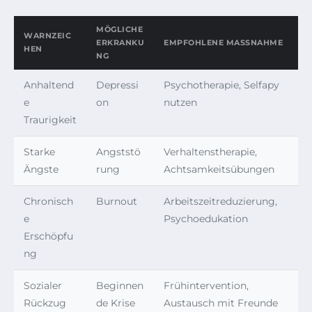
MÖGLICHE
WARNZEIC
ERKRANKU
EMPFOHLENE MASSNAHME
HEN
NG
Anhaltend
Depressi
Psychotherapie, Selfapy
e
on
nutzen
Traurigkeit
Starke
Angststö
Verhaltenstherapie,
Ängste
rung
Achtsamkeitsübungen
Chronisch
Burnout
Arbeitszeitreduzierung,
e
Psychoedukation
Erschöpfu
ng
Sozialer
Beginnen
Frühintervention,
Rückzug
de Krise
Austausch mit Freunde