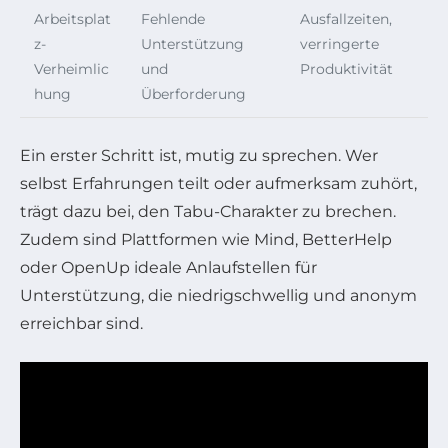
Arbeitsplat
Fehlende
Ausfallzeiten,
z-
Unterstützung
verringerte
Verheimlic
und
Produktivität
hung
Überforderung
Ein erster Schritt ist, mutig zu sprechen. Wer
selbst Erfahrungen teilt oder aufmerksam zuhört,
trägt dazu bei, den Tabu-Charakter zu brechen.
Zudem sind Plattformen wie Mind, BetterHelp
oder OpenUp ideale Anlaufstellen für
Unterstützung, die niedrigschwellig und anonym
erreichbar sind.