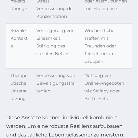
mkeits
Stress,
oder Atemübungen
übunge
Verbesserung der
mit Headspace
n
Konzentration
Soziale
Verringerung von
Wöchentliche
Kontakt
Einsamkeit,
Treffen mit
e
Stärkung des
Freunden oder
sozialen Netzes
Teilnahme an
Gruppen
Therape
Verbesserung von
Nutzung von
utische
Bewältigungsstra
Online-Angeboten
Unterst
tegien
wie Selfapy oder
ützung
BetterHelp
Diese Ansätze können individuell kombiniert
werden, um eine robuste Resilienz aufzubauen
und das tägliche Leben gelassener zu meistern.