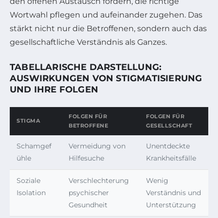
den offenen Austausch fördern, die richtige
Wortwahl pflegen und aufeinander zugehen. Das
stärkt nicht nur die Betroffenen, sondern auch das
gesellschaftliche Verständnis als Ganzes.
TABELLARISCHE DARSTELLUNG:
AUSWIRKUNGEN VON STIGMATISIERUNG
UND IHRE FOLGEN
FOLGEN FÜR
FOLGEN FÜR
STIGMA
BETROFFENE
GESELLSCHAFT
Schamgef
Vermeidung von
Unentdeckte
ühle
Hilfesuche
Krankheitsfälle
Soziale
Verschlechterung
Wenig
Isolation
psychischer
Verständnis und
Gesundheit
Unterstützung