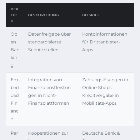
BER
EIC
BESCHREIBUNG
BEISPIEL
H
Op
Datenfreigabe über
Kontoinformationen
en
standardisierte
für Drittanbieter-
Ban
Schnittstellen
Apps
kin
g
Em
Integration von
Zahlungslösungen in
bed
Finanzdienstleistun
Online-Shops,
ded
gen in Nicht-
Kreditvergabe in
Fin
Finanzplattformen
Mobilitäts-Apps
anc
e
Par
Kooperationen zur
Deutsche Bank &