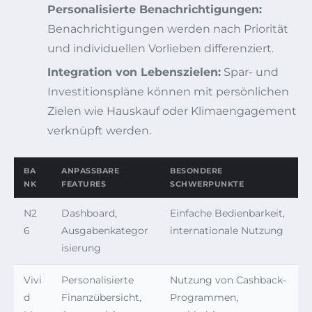
Personalisierte Benachrichtigungen:
Benachrichtigungen werden nach Priorität
und individuellen Vorlieben differenziert.
Integration von Lebenszielen:
Spar- und
Investitionspläne können mit persönlichen
Zielen wie Hauskauf oder Klimaengagement
verknüpft werden.
BA
ANPASSBARE
BESONDERE
NK
FEATURES
SCHWERPUNKTE
N2
Dashboard,
Einfache Bedienbarkeit,
6
Ausgabenkategor
internationale Nutzung
isierung
Vivi
Personalisierte
Nutzung von Cashback-
d
Finanzübersicht,
Programmen,