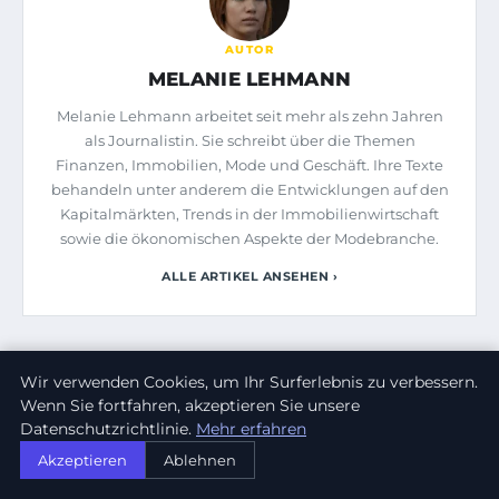
AUTOR
MELANIE LEHMANN
Melanie Lehmann arbeitet seit mehr als zehn Jahren
als Journalistin. Sie schreibt über die Themen
Finanzen, Immobilien, Mode und Geschäft. Ihre Texte
behandeln unter anderem die Entwicklungen auf den
Kapitalmärkten, Trends in der Immobilienwirtschaft
sowie die ökonomischen Aspekte der Modebranche.
ALLE ARTIKEL ANSEHEN ›
ÄHNLICHE ARTIKEL
Wir verwenden Cookies, um Ihr Surferlebnis zu verbessern.
Wenn Sie fortfahren, akzeptieren Sie unsere
FINANZEN & IMMOBILIEN
Datenschutzrichtlinie.
Mehr erfahren
Akzeptieren
Ablehnen