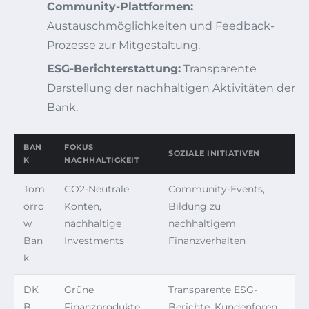
Community-Plattformen:
Austauschmöglichkeiten und Feedback-
Prozesse zur Mitgestaltung.
ESG-Berichterstattung:
Transparente
Darstellung der nachhaltigen Aktivitäten der
Bank.
BAN
FOKUS
SOZIALE INITIATIVEN
K
NACHHALTIGKEIT
Tom
CO2-Neutrale
Community-Events,
orro
Konten,
Bildung zu
w
nachhaltige
nachhaltigem
Ban
Investments
Finanzverhalten
k
DK
Grüne
Transparente ESG-
B
Finanzprodukte,
Berichte, Kundenforen