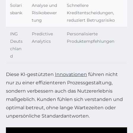
Solari
Analyse und
Schnellere
sbank
Risikobewer
Kreditentscheidungen,
tung
reduziert Betrugsrisiko
ING
Predictive
Personalisierte
Deuts
Analytics
Produktempfehlungen
chlan
d
Diese KI-gestützten
Innovationen
führen nicht
nur zu einer effizienteren Prozessgestaltung,
sondern verbessern auch das Nutzererlebnis
maßgeblich. Kunden fühlen sich verstanden und
optimal betreut, ohne lange Wartezeiten oder
unpersönliche Standardantworten.