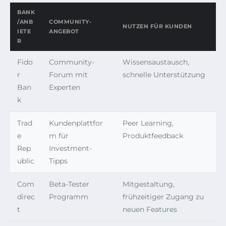
BANK
/ANB
COMMUNITY-
NUTZEN FÜR KUNDEN
IETE
ANGEBOT
R
Fido
Community-
Wissensaustausch,
r
Forum mit
schnelle Unterstützung
Ban
Experten
k
Trad
Kundenplattfor
Peer Learning,
e
m für
Produktfeedback
Rep
Investment-
ublic
Tipps
Com
Beta-Tester
Mitgestaltung,
direc
Programm
frühzeitiger Zugang zu
t
neuen Features