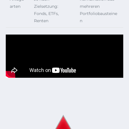
arten
Zielsetzung:
mehreren
Fonds, ETFs,
Portfoliobausteine
Renten
n