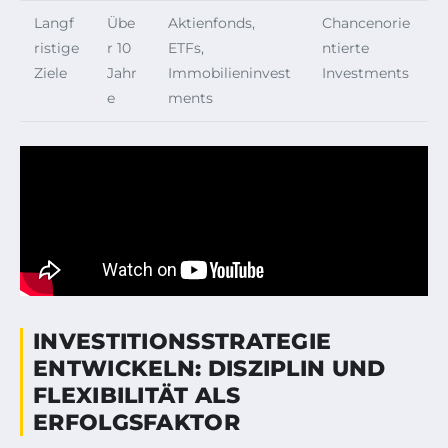
Langf
Übe
Aktienfonds,
Chancenorie
ristige
r 10
ETFs,
ntierte
Ziele
Jahr
Immobilieninvest
Investments
e
ments
INVESTITIONSSTRATEGIE
ENTWICKELN: DISZIPLIN UND
FLEXIBILITÄT ALS
ERFOLGSFAKTOR