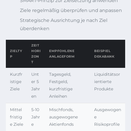
SMART-Prinzip zur Zielsetzung anwenden
Ziele regelmäßig überprüfen und anpassen
Strategische Ausrichtung je nach Ziel
überdenken
ZEIT
ZIELTY
HORI
EMPFOHLENE
BEISPIEL
P
ZON
ANLAGEFORM
DEKABANK
T
Kurzfr
Unt
Tagesgeld,
Liquiditätsor
istige
er 5
Festgeld,
ientierte
Ziele
Jahr
kurzfristige
Produkte
en
Anleihen
Mittel
5-10
Mischfonds,
Ausgewogen
fristig
Jahr
ausgewogene
e
e Ziele
e
Aktienfonds
Risikoprofile