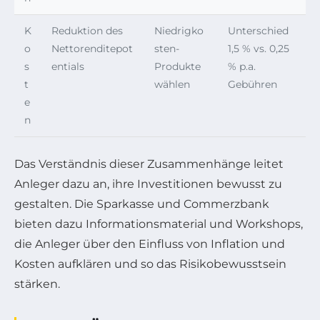
K
Reduktion des
Niedrigko
Unterschied
o
Nettorenditepot
sten-
1,5 % vs. 0,25
s
entials
Produkte
% p.a.
t
wählen
Gebühren
e
n
Das Verständnis dieser Zusammenhänge leitet
Anleger dazu an, ihre Investitionen bewusst zu
gestalten. Die Sparkasse und Commerzbank
bieten dazu Informationsmaterial und Workshops,
die Anleger über den Einfluss von Inflation und
Kosten aufklären und so das Risikobewusstsein
stärken.