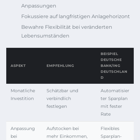
Anpassungen
Fokussiere auf langfristigen Anlagehorizont
Bewahre Flexibilität bei veränderten
Lebensumständen
BEISPIEL
DEUTSCHE
ASPEKT
EMPFEHLUNG
BANK/ING
DEUTSCHLAN
D
Monatliche
Schätzbar und
Automatisier
Investition
verbindlich
ter Sparplan
festlegen
mit fester
Rate
Anpassung
Aufstocken bei
Flexibles
bei
mehr Einkommen,
Sparplan-