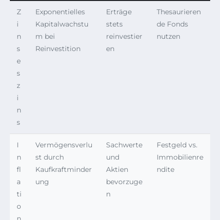
Z
Exponentielles
Erträge
Thesaurieren
i
Kapitalwachstu
stets
de Fonds
n
m bei
reinvestier
nutzen
s
Reinvestition
en
e
s
z
i
n
s
I
Vermögensverlu
Sachwerte
Festgeld vs.
n
st durch
und
Immobilienre
fl
Kaufkraftminder
Aktien
ndite
a
ung
bevorzuge
ti
n
o
n