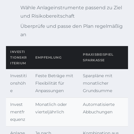
Wähle Anlageinstrumente passend zu Ziel
und Risikobereitschaft
Überprüfe und passe den Plan regelmäßig
an
INVESTI
PRAXISBEISPIEL
TIONSKR
EMPFEHLUNG
SPARKASSE
ITERIUM
Investiti
Feste Beträge mit
Sparpläne mit
onshöh
Flexibilität für
monatlicher
e
Anpassungen
Grundsumme
Invest
Monatlich oder
Automatisierte
mentfr
vierteljährlich
Abbuchungen
equenz
Anlage
Je nach
Kombination aus