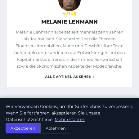
AUTOR
MELANIE LEHMANN
Melanie Lehmann arbeitet seit mehr als zehn Jahren
als Journalistin. Sie schreibt über die Themen
Finanzen, Immobilien, Mode und Geschäft. Ihre Texte
behandeln unter anderem die Entwicklungen auf den
Kapitalmärkten, Trends in der Immobilienwirtschaft
sowie die ökonomischen Aspekte der Modebranche.
ALLE ARTIKEL ANSEHEN ›
ÄHNLICHE ARTIKEL
Wir verwenden Cookies, um Ihr Surferlebnis zu verbessern.
Wenn Sie fortfahren, akzeptieren Sie unsere
FINANZEN & IMMOBILIEN
Datenschutzrichtlinie.
Mehr erfahren
Akzeptieren
Ablehnen