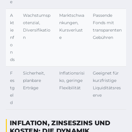
e
A
Wachstumsp
Marktschwa
Passende
kt
otenzial,
nkungen,
Fonds mit
ie
Diversifikatio
Kursverlust
transparenten
nf
n
e
Gebühren
o
n
ds
F
Sicherheit,
Inflationsrisi
Geeignet für
es
planbare
ko, geringe
kurzfristige
tg
Erträge
Flexibilität
Liquiditätsres
el
erve
d
INFLATION, ZINSESZINS UND
KOSTEN: DIE DYNAMIK