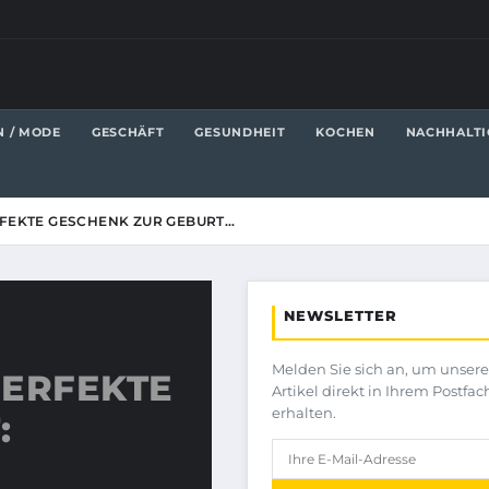
N / MODE
GESCHÄFT
GESUNDHEIT
KOCHEN
NACHHALTI
RFEKTE GESCHENK ZUR GEBURT…
NEWSLETTER
Melden Sie sich an, um unser
PERFEKTE
Artikel direkt in Ihrem Postfac
erhalten.
: