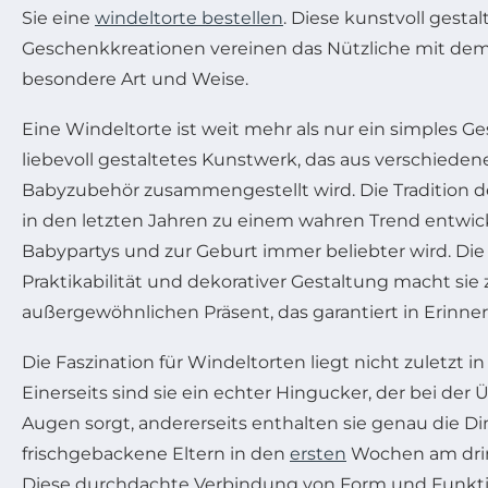
Sie eine
windeltorte bestellen
. Diese kunstvoll gesta
Geschenkkreationen vereinen das Nützliche mit dem
besondere Art und Weise.
Eine Windeltorte ist weit mehr als nur ein simples Ges
liebevoll gestaltetes Kunstwerk, das aus verschied
Babyzubehör zusammengestellt wird. Die Tradition d
in den letzten Jahren zu einem wahren Trend entwick
Babypartys und zur Geburt immer beliebter wird. Di
Praktikabilität und dekorativer Gestaltung macht sie
außergewöhnlichen Präsent, das garantiert in Erinner
Die Faszination für Windeltorten liegt nicht zuletzt in
Einerseits sind sie ein echter Hingucker, der bei der
Augen sorgt, andererseits enthalten sie genau die Di
frischgebackene Eltern in den
ersten
Wochen am dri
Diese durchdachte Verbindung von Form und Funkti