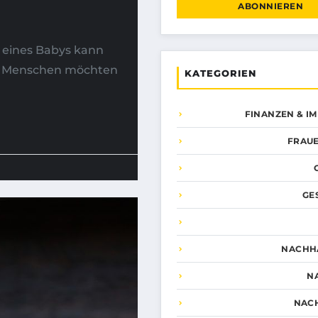
ABONNIEREN
 eines Babys kann
le Menschen möchten
KATEGORIEN
FINANZEN & I
FRAUE
GE
NACHHA
N
NAC