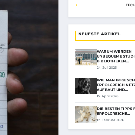
TEC
NEUESTE ARTIKEL
WARUM WERDEN
UNBEQUEME STUDI
BIBLIOTHEKEN…
24. Juli 2025
WIE MAN IM GESC
ERFOLGREICH NE
AUFBAUT UND…
15. April 2026
DIE BESTEN TIPPS 
ERFOLGREICHE…
17. Februar 2026