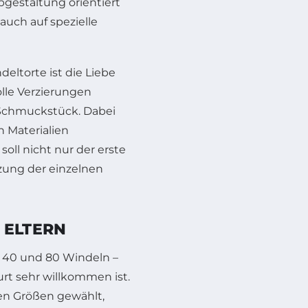
bgestaltung orientiert
auch auf spezielle
eltorte ist die Liebe
olle Verzierungen
Schmuckstück. Dabei
n Materialien
soll nicht nur der erste
zung der einzelnen
 ELTERN
n 40 und 80 Windeln –
rt sehr willkommen ist.
en Größen gewählt,