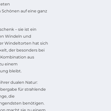
lteten
 Schönen auf eine ganz
chenk – sie ist ein
enen Windeln und
er Windeltorten hat sich
elt, der besonders bei
e Kombination aus
 zu einem
ung bleibt.
 ihrer dualen Natur:
 Übergabe für strahlende
nge, die
ngendsten benötigen.
on macht sie zu einem