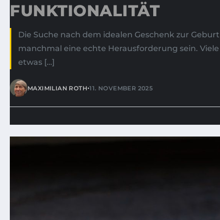
FUNKTIONALITÄT
Die Suche nach dem idealen Geschenk zur Geburt
manchmal eine echte Herausforderung sein. Vie
etwas […]
•
MAXIMILIAN ROTH
11. NOVEMBER 2025