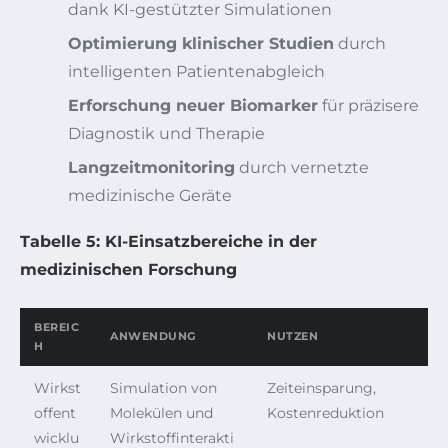
dank KI-gestützter Simulationen
Optimierung klinischer Studien
durch
intelligenten Patientenabgleich
Erforschung neuer Biomarker
für präzisere
Diagnostik und Therapie
Langzeitmonitoring
durch vernetzte
medizinische Geräte
Tabelle 5: KI-Einsatzbereiche in der
medizinischen Forschung
BEREIC
ANWENDUNG
NUTZEN
H
Wirkst
Simulation von
Zeiteinsparung,
offent
Molekülen und
Kostenreduktion
wicklu
Wirkstoffinterakti