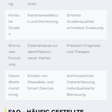
ng
onen
Klinisc
Patientenselektio
Erhöhte
he
n und Monitoring
Studienqualität,
Studie
schnellere Zulassung
n
Bioma
Datenanalyse zur
Präzisere Diagnose
rker-
Identifikation
und Therapie
Forsch
neuer Marker
ung
Gesun
Einsatz von
Kontinuierliche
dheits
Wearables und
Datenerfassung,
monit
Smart Devices
individualisierte
oring
Betreuung
FAQ – HÄUFIG GESTELLTE