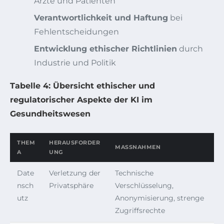
Ärzte und Patienten
Verantwortlichkeit und Haftung
bei
Fehlentscheidungen
Entwicklung ethischer Richtlinien
durch
Industrie und Politik
Tabelle 4: Übersicht ethischer und
regulatorischer Aspekte der KI im
Gesundheitswesen
THEM
HERAUSFORDER
MASSNAHMEN
A
UNG
Date
Verletzung der
Technische
nsch
Privatsphäre
Verschlüsselung,
utz
Anonymisierung, strenge
Zugriffsrechte