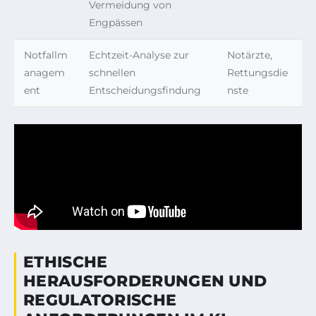
Vermeidung von
Engpässen
Notfallm
Echtzeit-Analyse zur
Notärzte,
anagem
schnellen
Rettungsdie
ent
Entscheidungsfindung
nste
ETHISCHE
HERAUSFORDERUNGEN UND
REGULATORISCHE