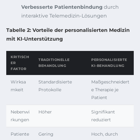
Verbesserte Patientenbindung
durch
interaktive Telemedizin-Lösungen
Tabelle 2: Vorteile der personalisierten Medizin
mit KI-Unterstützung
KRITISCH
TRADITIONELLE
PERSONALISIERTE
ER
BEHANDLUNG
KI-BEHANDLUNG
FAKTOR
Wirksa
Standardisierte
Maßgeschneidert
mkeit
Protokolle
e Therapie je
Patient
Nebenwi
Höher
Signifikant
rkungen
reduziert
Patiente
Gering
Hoch, durch