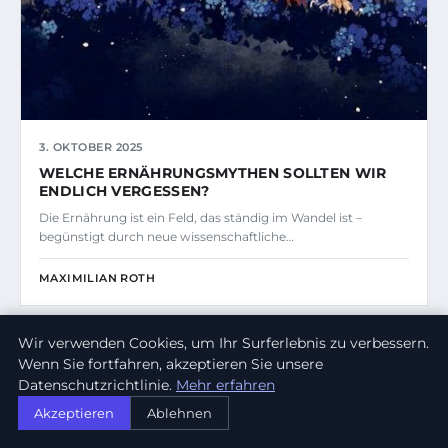
3. OKTOBER 2025
WELCHE ERNÄHRUNGSMYTHEN SOLLTEN WIR
ENDLICH VERGESSEN?
Die Ernährung ist ein Feld, das ständig im Wandel ist –
begünstigt durch neue wissenschaftliche…
MAXIMILIAN ROTH
Wir verwenden Cookies, um Ihr Surferlebnis zu verbessern.
GESUNDHEIT
Wenn Sie fortfahren, akzeptieren Sie unsere
Datenschutzrichtlinie.
Mehr erfahren
Akzeptieren
Ablehnen