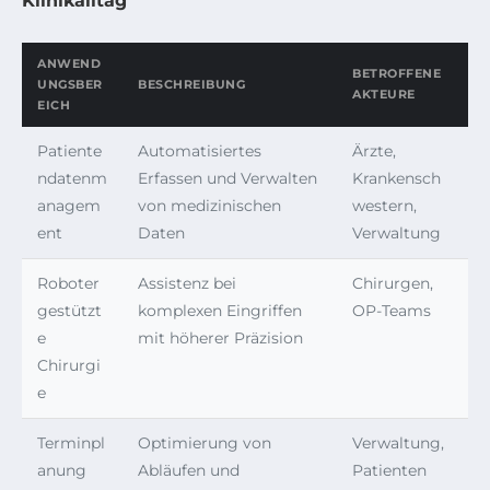
Klinikalltag
ANWEND
BETROFFENE
UNGSBER
BESCHREIBUNG
AKTEURE
EICH
Patiente
Automatisiertes
Ärzte,
ndatenm
Erfassen und Verwalten
Krankensch
anagem
von medizinischen
western,
ent
Daten
Verwaltung
Roboter
Assistenz bei
Chirurgen,
gestützt
komplexen Eingriffen
OP-Teams
e
mit höherer Präzision
Chirurgi
e
Terminpl
Optimierung von
Verwaltung,
anung
Abläufen und
Patienten