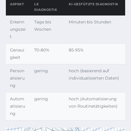
ASPEKT
LE
KI-GESTÜTZTE DIAGNOSTIK
DIAGNOSTIK
Erkenn
Tage bis
Minuten bis Stunden
ungszei
Wochen
t
Genaui
70-80%
85-95%
gkeit
Person
gering
hoch (basierend auf
alisieru
individualisierten Daten)
ng
Autom
gering
hoch (Automatisierung
atisieru
von Routinetätigkeiten)
ng