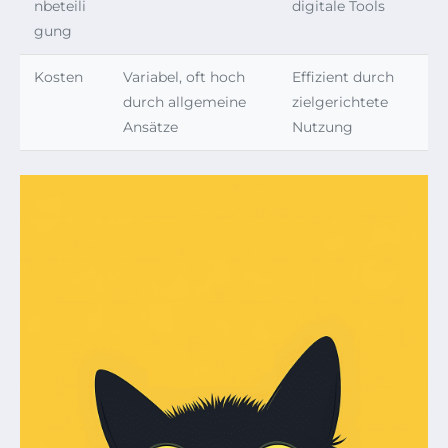
nbeteili
digitale Tools
gung
Kosten
Variabel, oft hoch
Effizient durch
durch allgemeine
zielgerichtete
Ansätze
Nutzung