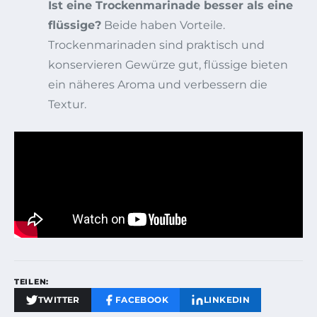
Ist eine Trockenmarinade besser als eine
flüssige?
Beide haben Vorteile.
Trockenmarinaden sind praktisch und
konservieren Gewürze gut, flüssige bieten
ein näheres Aroma und verbessern die
Textur.
TEILEN:
TWITTER
FACEBOOK
LINKEDIN