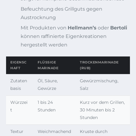
Befeuchtung des Grillguts gegen
Austrocknung
Mit Produkten von
Hellmann’s
oder
Bertoli
können raffinierte Eigenkreationen
hergestellt werden
EIGENSC
FLÜSSIGE
TROCKENMARINADE
HAFT
MARINADE
(RUB)
Zutaten
Öl, Säure,
Gewürzmischung,
basis
Gewürze
Salz
Würzzei
1 bis 24
Kurz vor dem Grillen,
t
Stunden
30 Minuten bis 2
Stunden
Textur
Weichmachend
Kruste durch