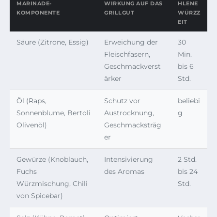
MARINADE-
WIRKUNG AUF DAS
HLENE
KOMPONENTE
GRILLGUT
WÜRZZ
EIT
Säure (Zitrone, Essig)
Erweichung der
30
Fleischfasern,
Min.
Geschmackverst
bis 6
ärker
Std.
Öl (Raps,
Schutz vor
beliebi
Sonnenblume, Bertoli
Austrocknung,
g
Olivenöl)
Geschmacksträg
er
Gewürze (Knoblauch,
Intensivierung
2 Std.
Fuchs
des Aromas
bis 24
Würzmischung, Chili
Std.
von Spicebar)