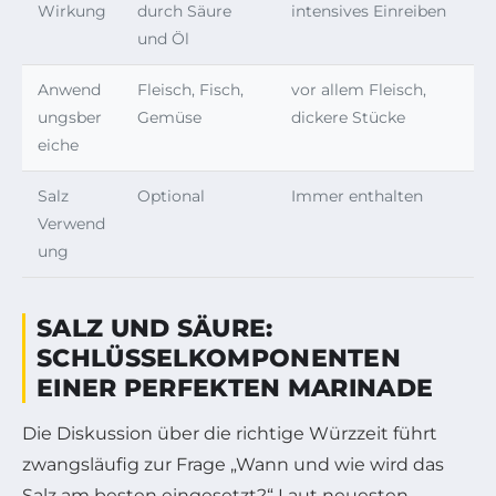
Wirkung
durch Säure
intensives Einreiben
und Öl
Anwend
Fleisch, Fisch,
vor allem Fleisch,
ungsber
Gemüse
dickere Stücke
eiche
Salz
Optional
Immer enthalten
Verwend
ung
SALZ UND SÄURE:
SCHLÜSSELKOMPONENTEN
EINER PERFEKTEN MARINADE
Die Diskussion über die richtige Würzzeit führt
zwangsläufig zur Frage „Wann und wie wird das
Salz am besten eingesetzt?“ Laut neuesten