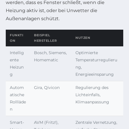
werden, dass es Fenster schließt, wenn die
Heizung aktiv ist, oder bei Unwetter die
Außenanlagen schützt.
FUNKTI
BEISPIEL
NUTZEN
ON
HERSTELLER
Intellig
Bosch, Siemens,
Optimierte
ente
Homematic
Temperaturregulieru
Heizun
ng,
g
Energieeinsparung
Autom
Gira, Qivicon
Regulierung des
atische
Lichteinfalls,
Rollläde
Klimaanpassung
n
Smart-
AVM (Fritz!),
Zentrale Vernetzung,