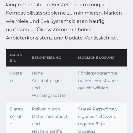
langfristig stabilen Herstellern, um mögliche
Kompatibilitätsprobleme zu minimieren. Marken
wie Miele und Eve Systems bieten häufig
umfassende Ökosysteme mit hoher
Anbieterkonsistenz und Update-Verlässlichkeit.
NACHT
BESCHREIBUNG
MÖGLICHE LÖSUNG
EIL
Koste
Hohe
Förderprogramme
n
Anschaffungs-
nutzen, Funktionen
und
gezielt wählen
Wartungskosten
Daten
Risiken durch
Starke Passwörter,
schut
Datenmissbrauch
eigenes Netzwerk,
z
und
regelmäßige
Hackerangriffe
Updates