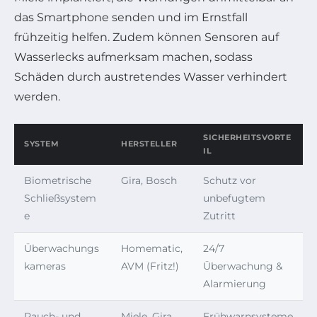
das Smartphone senden und im Ernstfall
frühzeitig helfen. Zudem können Sensoren auf
Wasserlecks aufmerksam machen, sodass
Schäden durch austretendes Wasser verhindert
werden.
SICHERHEITSVORTE
SYSTEM
HERSTELLER
IL
Biometrische
Gira, Bosch
Schutz vor
Schließsystem
unbefugtem
e
Zutritt
Überwachungs
Homematic,
24/7
kameras
AVM (Fritz!)
Überwachung &
Alarmierung
Rauch- und
Miele, Gira
Frühwarnsysteme