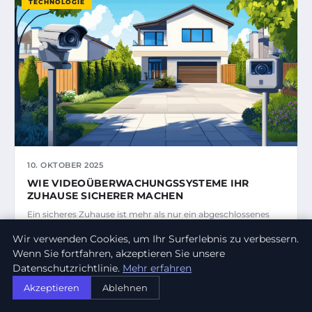
TECHNOLOGIE
10. OKTOBER 2025
WIE VIDEOÜBERWACHUNGSSYSTEME IHR
ZUHAUSE SICHERER MACHEN
Ein sicheres Zuhause ist mehr als nur ein abgeschlossenes
Türschloss.
Wir verwenden Cookies, um Ihr Surferlebnis zu verbessern.
Wenn Sie fortfahren, akzeptieren Sie unsere
MELANIE LEHMANN
Datenschutzrichtlinie.
Mehr erfahren
Akzeptieren
Ablehnen
TECHNOLOGIE