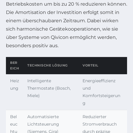
Betriebskosten um bis zu 20 % reduzieren können.
Die Amortisation der Investition erfolgt somit in
einem überschaubaren Zeitraum. Dabei wirken
sich harmonische Gerätekooperationen, wie sie
über Systeme von Qivicon ermöglicht werden,
besonders positiv aus.
BER
TECHNISCHE LÖSUNG
VORTEIL
EICH
Heiz
Intelligente
Energieeffizienz
ung
Thermostate (Bosch,
und
Miele)
Komfortsteigerun
g
Bel
Automatisierte
Reduzierter
euc
Lichtsteuerung
Stromverbrauch
htu
(Siemens, Gira)
durch präzise